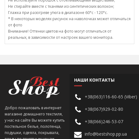
Не используйте порошок с отбеливающими веществами;
Не стирайте вместе с тканями из синтетических волокон;
Глажка при разогреве утюга в диапазоне 60°c - 120°c.
* В некоторых моделях рисунок на наволочках может отличаться
от фото
Внимание! Оттенки цветов на фото могут отличаться от
реальных, в зависимости от настроек вашего монитора.
НАШИ КОНТАКТЫ
+38(063)116-60-65 (Viber)
Добро пожаловать в интернет
+38(067)929-02-80
магазине домашнего текстиля,
у нас на сайте Вы можете купить
+38(066)246-53-07
постельное белье, полотенца,
подушки, одеяла, покрывала,
info@bestshop.pp.ua
пледы по приятным ценам.