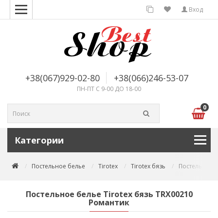
Вход
+38(067)929-02-80
+38(066)246-53-07
ПН-ПТ С 9-00 ДО 18-00
0
Категории
Постельное белье
Tirotex
Tirotex бязь
Постельное б
Постельное белье Tirotex бязь TRX00210
Романтик