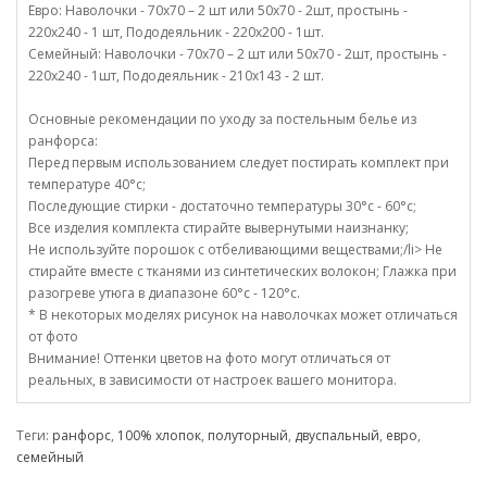
Евро: Наволочки - 70х70 – 2 шт или 50х70 - 2шт, простынь -
220х240 - 1 шт, Пододеяльник - 220х200 - 1шт.
Семейный: Наволочки - 70х70 – 2 шт или 50х70 - 2шт, простынь -
220х240 - 1шт, Пододеяльник - 210х143 - 2 шт.
Основные рекомендации по уходу за постельным белье из
ранфорса:
Перед первым использованием следует постирать комплект при
температуре 40°c;
Последующие стирки - достаточно температуры 30°c - 60°c;
Все изделия комплекта стирайте вывернутыми наизнанку;
Не используйте порошок с отбеливающими веществами;/li> Не
стирайте вместе с тканями из синтетических волокон; Глажка при
разогреве утюга в диапазоне 60°c - 120°c.
* В некоторых моделях рисунок на наволочках может отличаться
от фото
Внимание! Оттенки цветов на фото могут отличаться от
реальных, в зависимости от настроек вашего монитора.
Теги:
ранфорс
,
100% хлопок
,
полуторный
,
двуспальный
,
евро
,
семейный