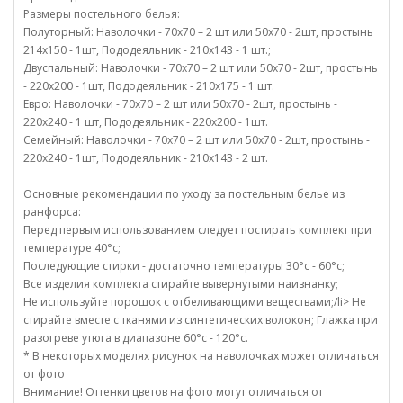
Размеры постельного белья:
Полуторный: Наволочки - 70х70 – 2 шт или 50х70 - 2шт, простынь
214х150 - 1шт, Пододеяльник - 210х143 - 1 шт.;
Двуспальный: Наволочки - 70х70 – 2 шт или 50х70 - 2шт, простынь
- 220х200 - 1шт, Пододеяльник - 210х175 - 1 шт.
Евро: Наволочки - 70х70 – 2 шт или 50х70 - 2шт, простынь -
220х240 - 1 шт, Пододеяльник - 220х200 - 1шт.
Семейный: Наволочки - 70х70 – 2 шт или 50х70 - 2шт, простынь -
220х240 - 1шт, Пододеяльник - 210х143 - 2 шт.
Основные рекомендации по уходу за постельным белье из
ранфорса:
Перед первым использованием следует постирать комплект при
температуре 40°c;
Последующие стирки - достаточно температуры 30°c - 60°c;
Все изделия комплекта стирайте вывернутыми наизнанку;
Не используйте порошок с отбеливающими веществами;/li> Не
стирайте вместе с тканями из синтетических волокон; Глажка при
разогреве утюга в диапазоне 60°c - 120°c.
* В некоторых моделях рисунок на наволочках может отличаться
от фото
Внимание! Оттенки цветов на фото могут отличаться от