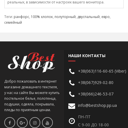
реальных, в зависимости от настроек вашего монитора.
Теги:
ранфорс
,
100% хлопок
,
полуторный
,
двуспальный
,
евро
,
семейный
НАШИ КОНТАКТЫ
+38(063)116-60-65 (Viber)
Добро пожаловать в интернет
+38(067)929-02-80
магазине домашнего текстиля,
у нас на сайте Вы можете купить
+38(066)246-53-07
постельное белье, полотенца,
подушки, одеяла, покрывала,
info@bestshop.pp.ua
пледы по приятным ценам.
ПН-ПТ
С 9-00 ДО 18-00