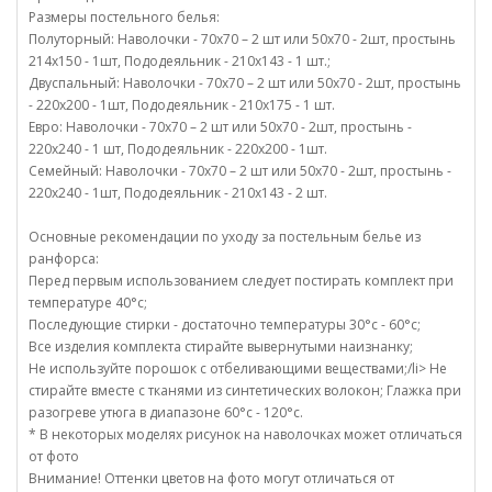
Размеры постельного белья:
Полуторный: Наволочки - 70х70 – 2 шт или 50х70 - 2шт, простынь
214х150 - 1шт, Пододеяльник - 210х143 - 1 шт.;
Двуспальный: Наволочки - 70х70 – 2 шт или 50х70 - 2шт, простынь
- 220х200 - 1шт, Пододеяльник - 210х175 - 1 шт.
Евро: Наволочки - 70х70 – 2 шт или 50х70 - 2шт, простынь -
220х240 - 1 шт, Пододеяльник - 220х200 - 1шт.
Семейный: Наволочки - 70х70 – 2 шт или 50х70 - 2шт, простынь -
220х240 - 1шт, Пододеяльник - 210х143 - 2 шт.
Основные рекомендации по уходу за постельным белье из
ранфорса:
Перед первым использованием следует постирать комплект при
температуре 40°c;
Последующие стирки - достаточно температуры 30°c - 60°c;
Все изделия комплекта стирайте вывернутыми наизнанку;
Не используйте порошок с отбеливающими веществами;/li> Не
стирайте вместе с тканями из синтетических волокон; Глажка при
разогреве утюга в диапазоне 60°c - 120°c.
* В некоторых моделях рисунок на наволочках может отличаться
от фото
Внимание! Оттенки цветов на фото могут отличаться от