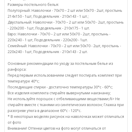
Размеры постельного белья:
Полуторный: Наволочки - 70х70 – 2 шт или 50х70 - 2шт, простынь
214х150 - 1шт, Пододеяльник - 210х143 - 1 шт.;
Двуспальный: Наволочки - 70х70 – 2 шт или 50х70 - 2шт, простынь
- 220х200 - 1шт, Пододеяльник - 210х175 - 1 шт.
Евро: Наволочки - 70х70 – 2 шт или 50х70 - 2шт, простынь -
220х240 - 1 шт, Пододеяльник - 220х200 - 1шт.
Семейный: Наволочки - 70х70 – 2 шт или 50х70 - 2шт, простынь -
220х240 - 1шт, Пододеяльник - 210х143 - 2 шт.
Основные рекомендации по уходу за постельным белье из
ранфорса:
Перед первым использованием следует постирать комплект при
температуре 40°c;
Последующие стирки - достаточно температуры 30°c - 60°c;
Все изделия комплекта стирайте вывернутыми наизнанку;
Не используйте порошок с отбеливающими веществами;/li> Не
стирайте вместе с тканями из синтетических волокон; Глажка при
разогреве утюга в диапазоне 60°c - 120°c.
* В некоторых моделях рисунок на наволочках может отличаться
от фото
Внимание! Оттенки цветов на фото могут отличаться от