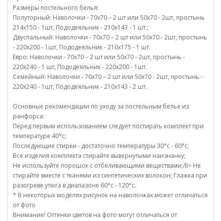
Размеры постельного белья:
Полуторный: Наволочки - 70х70 – 2 шт или 50х70 - 2шт, простынь
214х150 - 1шт, Пододеяльник - 210х143 - 1 шт.;
Двуспальный: Наволочки - 70х70 – 2 шт или 50х70 - 2шт, простынь
- 220х200 - 1шт, Пододеяльник - 210х175 - 1 шт.
Евро: Наволочки - 70х70 – 2 шт или 50х70 - 2шт, простынь -
220х240 - 1 шт, Пододеяльник - 220х200 - 1шт.
Семейный: Наволочки - 70х70 – 2 шт или 50х70 - 2шт, простынь -
220х240 - 1шт, Пододеяльник - 210х143 - 2 шт.
Основные рекомендации по уходу за постельным белье из
ранфорса:
Перед первым использованием следует постирать комплект при
температуре 40°c;
Последующие стирки - достаточно температуры 30°c - 60°c;
Все изделия комплекта стирайте вывернутыми наизнанку;
Не используйте порошок с отбеливающими веществами;/li> Не
стирайте вместе с тканями из синтетических волокон; Глажка при
разогреве утюга в диапазоне 60°c - 120°c.
* В некоторых моделях рисунок на наволочках может отличаться
от фото
Внимание! Оттенки цветов на фото могут отличаться от