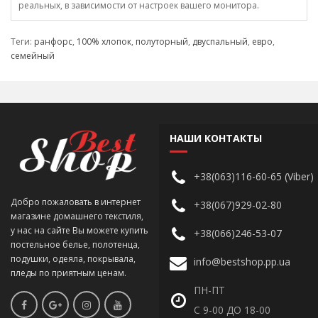
реальных, в зависимости от настроек вашего монитора.
Теги:
ранфорс
,
100% хлопок
,
полуторный
,
двуспальный
,
евро
,
семейный
НАШИ КОНТАКТЫ
+38(063)116-60-65 (Viber)
Добро пожаловать в интернет
+38(067)929-02-80
магазине домашнего текстиля,
у нас на сайте Вы можете купить
+38(066)246-53-07
постельное белье, полотенца,
подушки, одеяла, покрывала,
info@bestshop.pp.ua
пледы по приятным ценам.
ПН-ПТ
С 9-00 ДО 18-00