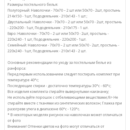
Размеры постельного белья:
Полуторный: Наволочки - 70х70 – 2 шт или 50х70 - 2шт, простынь
214х150 - 1шт, Пододеяльник - 210х143 - 1 шт.;
Двуспальный: Наволочки - 70х70 – 2 шт или 50х70 - 2шт, простынь
- 220х200 - 1шт, Пододеяльник - 210х175 - 1 шт.
Евро: Наволочки - 70х70 – 2 шт или 50х70 - 2шт, простынь -
220х240 - 1 шт, Пододеяльник - 220х200 - 1шт.
Семейный: Наволочки - 70х70 – 2 шт или 50х70 - 2шт, простынь -
220х240 - 1шт, Пододеяльник - 210х143 - 2 шт.
Основные рекомендации по уходу за постельным белье из
ранфорса:
Перед первым использованием следует постирать комплект при
температуре 40°c;
Последующие стирки - достаточно температуры 30°c - 60°c;
Все изделия комплекта стирайте вывернутыми наизнанку;
Не используйте порошок с отбеливающими веществами;/li> Не
стирайте вместе с тканями из синтетических волокон; Глажка при
разогреве утюга в диапазоне 60°c - 120°c.
* В некоторых моделях рисунок на наволочках может отличаться
от фото
Внимание! Оттенки цветов на фото могут отличаться от