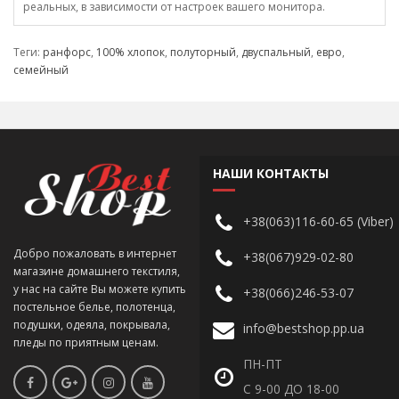
реальных, в зависимости от настроек вашего монитора.
Теги:
ранфорс
,
100% хлопок
,
полуторный
,
двуспальный
,
евро
,
семейный
НАШИ КОНТАКТЫ
+38(063)116-60-65 (Viber)
Добро пожаловать в интернет
+38(067)929-02-80
магазине домашнего текстиля,
у нас на сайте Вы можете купить
+38(066)246-53-07
постельное белье, полотенца,
подушки, одеяла, покрывала,
info@bestshop.pp.ua
пледы по приятным ценам.
ПН-ПТ
С 9-00 ДО 18-00