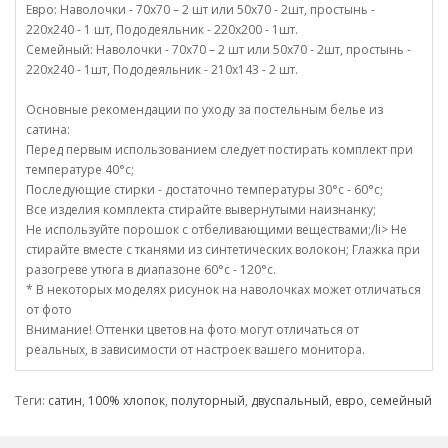
Евро: Наволочки - 70х70 – 2 шт или 50х70 - 2шт, простынь -
220х240 - 1 шт, Пододеяльник - 220х200 - 1шт.
Семейный: Наволочки - 70х70 – 2 шт или 50х70 - 2шт, простынь -
220х240 - 1шт, Пододеяльник - 210х143 - 2 шт.
Основные рекомендации по уходу за постельным белье из
сатина:
Перед первым использованием следует постирать комплект при
температуре 40°c;
Последующие стирки - достаточно температуры 30°c - 60°c;
Все изделия комплекта стирайте вывернутыми наизнанку;
Не используйте порошок с отбеливающими веществами;/li> Не
стирайте вместе с тканями из синтетических волокон; Глажка при
разогреве утюга в диапазоне 60°c - 120°c.
* В некоторых моделях рисунок на наволочках может отличаться
от фото
Внимание! Оттенки цветов на фото могут отличаться от
реальных, в зависимости от настроек вашего монитора.
Теги:
сатин
,
100% хлопок
,
полуторный
,
двуспальный
,
евро
,
семейный