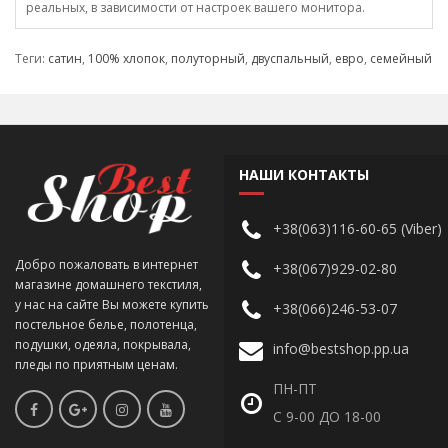
реальных, в зависимости от настроек вашего монитора.
Теги:
сатин
,
100% хлопок
,
полуторный
,
двуспальный
,
евро
,
семейный
НАШИ КОНТАКТЫ
+38(063)116-60-65 (Viber)
Добро пожаловать в интернет
+38(067)929-02-80
магазине домашнего текстиля,
у нас на сайте Вы можете купить
+38(066)246-53-07
постельное белье, полотенца,
подушки, одеяла, покрывала,
info@bestshop.pp.ua
пледы по приятным ценам.
ПН-ПТ
С 9-00 ДО 18-00