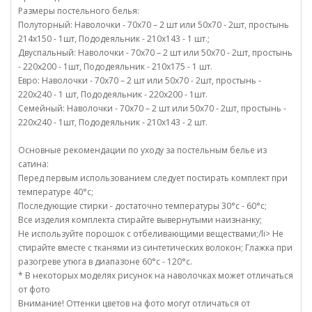
Размеры постельного белья:
Полуторный: Наволочки - 70х70 – 2 шт или 50х70 - 2шт, простынь
214х150 - 1шт, Пододеяльник - 210х143 - 1 шт.;
Двуспальный: Наволочки - 70х70 – 2 шт или 50х70 - 2шт, простынь
- 220х200 - 1шт, Пододеяльник - 210х175 - 1 шт.
Евро: Наволочки - 70х70 – 2 шт или 50х70 - 2шт, простынь -
220х240 - 1 шт, Пододеяльник - 220х200 - 1шт.
Семейный: Наволочки - 70х70 – 2 шт или 50х70 - 2шт, простынь -
220х240 - 1шт, Пододеяльник - 210х143 - 2 шт.
Основные рекомендации по уходу за постельным белье из
сатина:
Перед первым использованием следует постирать комплект при
температуре 40°c;
Последующие стирки - достаточно температуры 30°c - 60°c;
Все изделия комплекта стирайте вывернутыми наизнанку;
Не используйте порошок с отбеливающими веществами;/li> Не
стирайте вместе с тканями из синтетических волокон; Глажка при
разогреве утюга в диапазоне 60°c - 120°c.
* В некоторых моделях рисунок на наволочках может отличаться
от фото
Внимание! Оттенки цветов на фото могут отличаться от