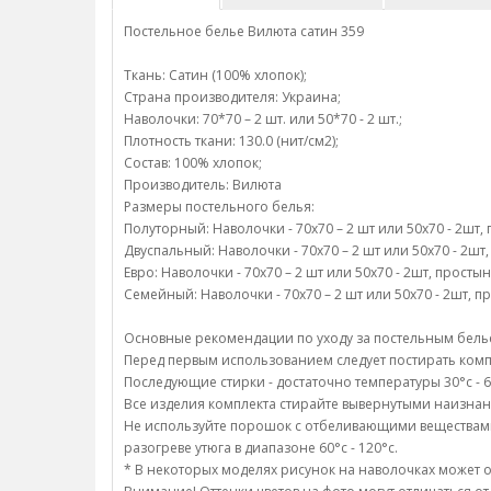
Постельное белье Вилюта сатин 359
Ткань: Сатин (100% хлопок);
Страна производителя: Украина;
Наволочки: 70*70 – 2 шт. или 50*70 - 2 шт.;
Плотность ткани: 130.0 (нит/см2);
Состав: 100% хлопок;
Производитель: Вилюта
Размеры постельного белья:
Полуторный: Наволочки - 70х70 – 2 шт или 50х70 - 2шт, 
Двуспальный: Наволочки - 70х70 – 2 шт или 50х70 - 2шт, 
Евро: Наволочки - 70х70 – 2 шт или 50х70 - 2шт, простын
Семейный: Наволочки - 70х70 – 2 шт или 50х70 - 2шт, пр
Основные рекомендации по уходу за постельным белье
Перед первым использованием следует постирать компл
Последующие стирки - достаточно температуры 30°c - 6
Все изделия комплекта стирайте вывернутыми наизнан
Не используйте порошок с отбеливающими веществами;/
разогреве утюга в диапазоне 60°c - 120°c.
* В некоторых моделях рисунок на наволочках может о