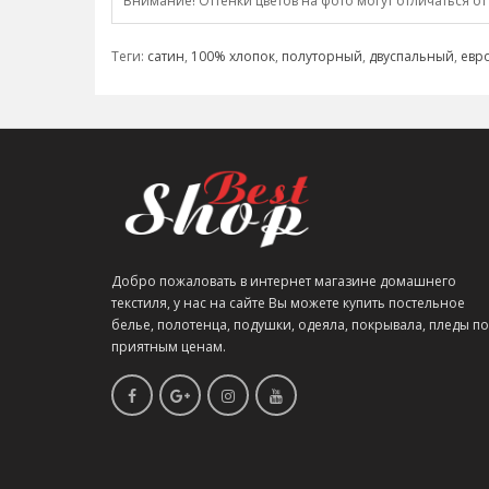
Внимание! Оттенки цветов на фото могут отличаться от
Теги:
сатин
,
100% хлопок
,
полуторный
,
двуспальный
,
евр
Добро пожаловать в интернет магазине домашнего
текстиля, у нас на сайте Вы можете купить постельное
белье, полотенца, подушки, одеяла, покрывала, пледы по
приятным ценам.