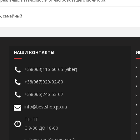
 реальных, в зависимости от настроек вашего монитора.
о
,
семейный
НАШИ КОНТАКТЫ
И
+38(063)116-60-65 (Viber)
+38(067)929-02-80
+38(066)246-53-07
info@bestshop.pp.ua
ПН-ПТ
С 9-00 ДО 18-00
г. Киев, ул. Канальная 2,