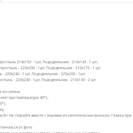
простынь 214х150 - 1шт, Пододеяльник - 210х143 - 1 шт.;
простынь - 220х200 - 1шт, Пододеяльник - 210х175 - 1 шт.
ь - 220х240 - 1 шт, Пододеяльник - 220х200 - 1шт.
остынь - 220х240 - 1шт, Пододеяльник - 210х143 - 2 шт.
 из сатина:
ект при температуре 40°c;
0°c;
ку;
li> Не стирайте вместе с тканями из синтетических волокон; Глажка при
тличаться от фото