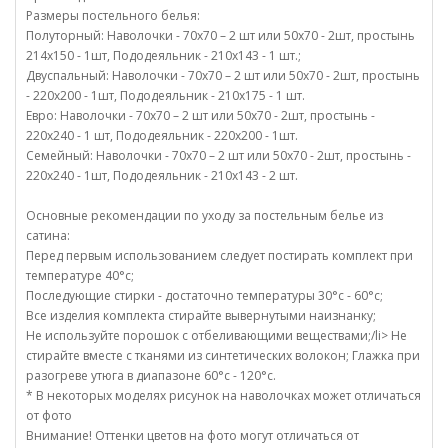
Размеры постельного белья:
Полуторный: Наволочки - 70х70 – 2 шт или 50х70 - 2шт, простынь
214х150 - 1шт, Пододеяльник - 210х143 - 1 шт.;
Двуспальный: Наволочки - 70х70 – 2 шт или 50х70 - 2шт, простынь
- 220х200 - 1шт, Пододеяльник - 210х175 - 1 шт.
Евро: Наволочки - 70х70 – 2 шт или 50х70 - 2шт, простынь -
220х240 - 1 шт, Пододеяльник - 220х200 - 1шт.
Семейный: Наволочки - 70х70 – 2 шт или 50х70 - 2шт, простынь -
220х240 - 1шт, Пододеяльник - 210х143 - 2 шт.
Основные рекомендации по уходу за постельным белье из
сатина:
Перед первым использованием следует постирать комплект при
температуре 40°c;
Последующие стирки - достаточно температуры 30°c - 60°c;
Все изделия комплекта стирайте вывернутыми наизнанку;
Не используйте порошок с отбеливающими веществами;/li> Не
стирайте вместе с тканями из синтетических волокон; Глажка при
разогреве утюга в диапазоне 60°c - 120°c.
* В некоторых моделях рисунок на наволочках может отличаться
от фото
Внимание! Оттенки цветов на фото могут отличаться от