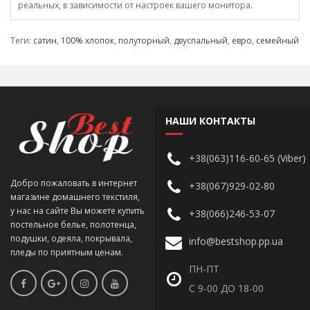
реальных, в зависимости от настроек вашего монитора.
Теги:
сатин
,
100% хлопок
,
полуторный
,
двуспальный
,
евро
,
семейный
НАШИ КОНТАКТЫ
+38(063)116-60-65 (Viber)
Добро пожаловать в интернет
+38(067)929-02-80
магазине домашнего текстиля,
у нас на сайте Вы можете купить
+38(066)246-53-07
постельное белье, полотенца,
подушки, одеяла, покрывала,
info@bestshop.pp.ua
пледы по приятным ценам.
ПН-ПТ
С 9-00 ДО 18-00