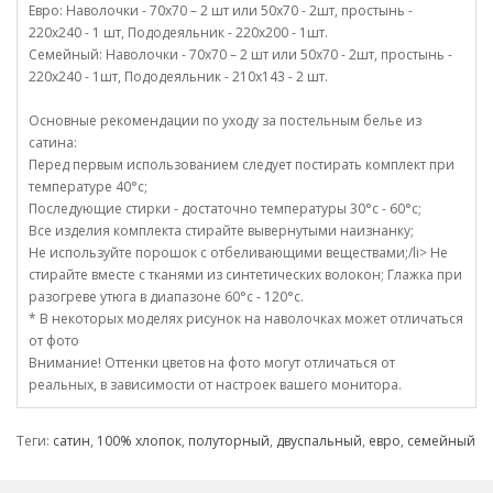
Евро: Наволочки - 70х70 – 2 шт или 50х70 - 2шт, простынь -
220х240 - 1 шт, Пододеяльник - 220х200 - 1шт.
Семейный: Наволочки - 70х70 – 2 шт или 50х70 - 2шт, простынь -
220х240 - 1шт, Пододеяльник - 210х143 - 2 шт.
Основные рекомендации по уходу за постельным белье из
сатина:
Перед первым использованием следует постирать комплект при
температуре 40°c;
Последующие стирки - достаточно температуры 30°c - 60°c;
Все изделия комплекта стирайте вывернутыми наизнанку;
Не используйте порошок с отбеливающими веществами;/li> Не
стирайте вместе с тканями из синтетических волокон; Глажка при
разогреве утюга в диапазоне 60°c - 120°c.
* В некоторых моделях рисунок на наволочках может отличаться
от фото
Внимание! Оттенки цветов на фото могут отличаться от
реальных, в зависимости от настроек вашего монитора.
Теги:
сатин
,
100% хлопок
,
полуторный
,
двуспальный
,
евро
,
семейный