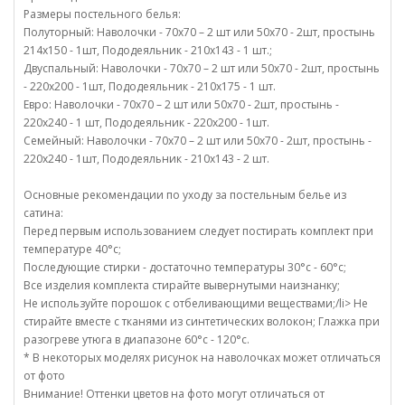
Размеры постельного белья:
Полуторный: Наволочки - 70х70 – 2 шт или 50х70 - 2шт, простынь
214х150 - 1шт, Пододеяльник - 210х143 - 1 шт.;
Двуспальный: Наволочки - 70х70 – 2 шт или 50х70 - 2шт, простынь
- 220х200 - 1шт, Пододеяльник - 210х175 - 1 шт.
Евро: Наволочки - 70х70 – 2 шт или 50х70 - 2шт, простынь -
220х240 - 1 шт, Пододеяльник - 220х200 - 1шт.
Семейный: Наволочки - 70х70 – 2 шт или 50х70 - 2шт, простынь -
220х240 - 1шт, Пододеяльник - 210х143 - 2 шт.
Основные рекомендации по уходу за постельным белье из
сатина:
Перед первым использованием следует постирать комплект при
температуре 40°c;
Последующие стирки - достаточно температуры 30°c - 60°c;
Все изделия комплекта стирайте вывернутыми наизнанку;
Не используйте порошок с отбеливающими веществами;/li> Не
стирайте вместе с тканями из синтетических волокон; Глажка при
разогреве утюга в диапазоне 60°c - 120°c.
* В некоторых моделях рисунок на наволочках может отличаться
от фото
Внимание! Оттенки цветов на фото могут отличаться от