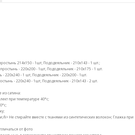
простынь 214х150 - 1шт, Пододеяльник - 210х143 - 1 шт.;
простынь - 220х200 - 1шт, Пододеяльник - 210х175 - 1 шт.
ь - 220х240 - 1 шт, Пододеяльник - 220х200 - 1шт.
остынь - 220х240 - 1шт, Пододеяльник - 210х143 - 2 шт.
 из сатина:
ект при температуре 40°c;
0°c;
ку;
li> Не стирайте вместе с тканями из синтетических волокон; Глажка при
тличаться от фото