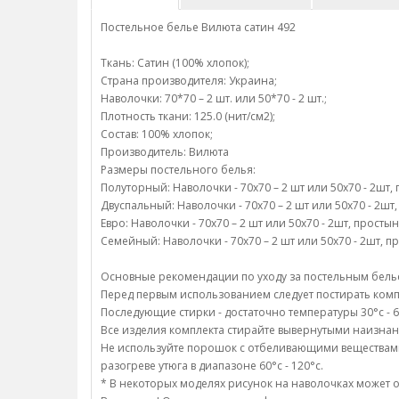
Постельное белье Вилюта сатин 492
Ткань: Сатин (100% хлопок);
Страна производителя: Украина;
Наволочки: 70*70 – 2 шт. или 50*70 - 2 шт.;
Плотность ткани: 125.0 (нит/см2);
Состав: 100% хлопок;
Производитель: Вилюта
Размеры постельного белья:
Полуторный: Наволочки - 70х70 – 2 шт или 50х70 - 2шт, 
Двуспальный: Наволочки - 70х70 – 2 шт или 50х70 - 2шт, 
Евро: Наволочки - 70х70 – 2 шт или 50х70 - 2шт, простын
Семейный: Наволочки - 70х70 – 2 шт или 50х70 - 2шт, пр
Основные рекомендации по уходу за постельным белье
Перед первым использованием следует постирать компл
Последующие стирки - достаточно температуры 30°c - 6
Все изделия комплекта стирайте вывернутыми наизнан
Не используйте порошок с отбеливающими веществами;/
разогреве утюга в диапазоне 60°c - 120°c.
* В некоторых моделях рисунок на наволочках может о