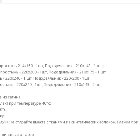
простынь 214х150 - 1шт, Пододеяльник - 210х143 - 1 шт.;
простынь - 220х200 - 1шт, Пододеяльник - 210х175 - 1 шт.
ь - 220х240 - 1 шт, Пододеяльник - 220х200 - 1шт.
остынь - 220х240 - 1шт, Пододеяльник - 210х143 - 2 шт.
 из сатина:
ект при температуре 40°c;
0°c;
ку;
li> Не стирайте вместе с тканями из синтетических волокон; Глажка при
тличаться от фото