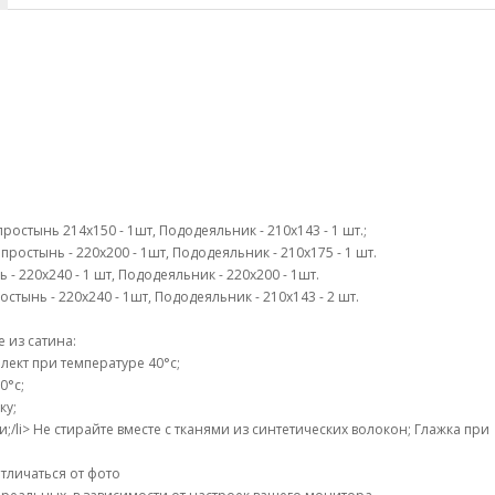
простынь 214х150 - 1шт, Пододеяльник - 210х143 - 1 шт.;
простынь - 220х200 - 1шт, Пододеяльник - 210х175 - 1 шт.
ь - 220х240 - 1 шт, Пододеяльник - 220х200 - 1шт.
остынь - 220х240 - 1шт, Пододеяльник - 210х143 - 2 шт.
 из сатина:
ект при температуре 40°c;
0°c;
ку;
li> Не стирайте вместе с тканями из синтетических волокон; Глажка при
тличаться от фото