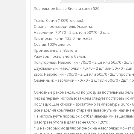
Постельное белье Вилюта сатин 520
Ткань: Сатин (100% хлопок);
Страна производителя: Украина;
Наволочки: 70*70 – 2 шт. или 50*70 - 2 шт.;
Плотность ткани: 125.0 (нит/см2);
Состав: 100% хлопок;
Производитель: Вилюта
Размеры постельного белья:
Полуторный: Наволочки - 70х70 – 2 шт или 50х70 - 2шт, 
Двуспальный: Наволочки - 70х70 – 2 шт или 50х70 - 2шт, 
Евро: Наволочки - 70х70 – 2 шт или 50х70 - 2шт, простын
Семейный: Наволочки - 70х70 – 2 шт или 50х70 - 2шт, пр
Основные рекомендации по уходу за постельным белье
Перед первым использованием следует постирать компл
Последующие стирки - достаточно температуры 30°c - 6
Все изделия комплекта стирайте вывернутыми наизнан
Не используйте порошок с отбеливающими веществами;/
разогреве утюга в диапазоне 60°c - 120°c.
* В некоторых моделях рисунок на наволочках может о