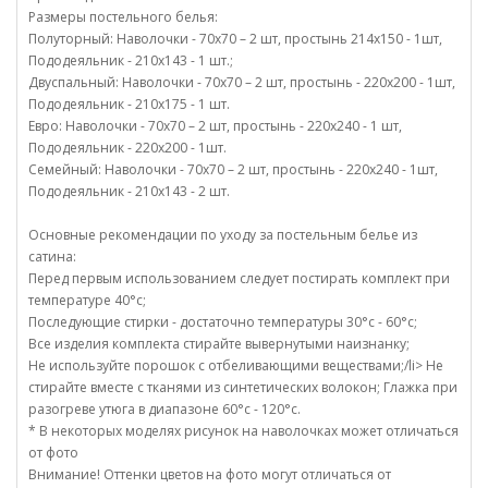
Размеры постельного белья:
Полуторный: Наволочки - 70х70 – 2 шт, простынь 214х150 - 1шт,
Пододеяльник - 210х143 - 1 шт.;
Двуспальный: Наволочки - 70х70 – 2 шт, простынь - 220х200 - 1шт,
Пододеяльник - 210х175 - 1 шт.
Евро: Наволочки - 70х70 – 2 шт, простынь - 220х240 - 1 шт,
Пододеяльник - 220х200 - 1шт.
Семейный: Наволочки - 70х70 – 2 шт, простынь - 220х240 - 1шт,
Пододеяльник - 210х143 - 2 шт.
Основные рекомендации по уходу за постельным белье из
сатина:
Перед первым использованием следует постирать комплект при
температуре 40°c;
Последующие стирки - достаточно температуры 30°c - 60°c;
Все изделия комплекта стирайте вывернутыми наизнанку;
Не используйте порошок с отбеливающими веществами;/li> Не
стирайте вместе с тканями из синтетических волокон; Глажка при
разогреве утюга в диапазоне 60°c - 120°c.
* В некоторых моделях рисунок на наволочках может отличаться
от фото
Внимание! Оттенки цветов на фото могут отличаться от