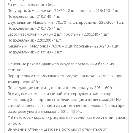
Размеры постельного белья:
Полуторный: Наволочки - 70х70 – 2 шт, простынь 214х150 - 1шт,
Пододеяльник - 210х143 - 1 шт.;
Двуспальный: Наволочки - 70х70 – 2 шт, простынь - 220х200 - 1шт,
Пододеяльник - 210х175 - 1 шт.
Евро: Наволочки - 70х70 – 2 шт, простынь - 220х240 - 1 шт,
Пододеяльник - 220х200 - 1шт.
Семейный: Наволочки - 70х70 – 2 шт, простынь - 220х240 - 1шт,
Пододеяльник - 210х143 - 2 шт.
Основные рекомендации по уходу за постельным белье из
сатина:
Перед первым использованием следует постирать комплект при
температуре 40°c;
Последующие стирки - достаточно температуры 30°c - 60°c;
Все изделия комплекта стирайте вывернутыми наизнанку;
Не используйте порошок с отбеливающими веществами;/li> Не
стирайте вместе с тканями из синтетических волокон; Глажка при
разогреве утюга в диапазоне 60°c - 120°c.
* В некоторых моделях рисунок на наволочках может отличаться
от фото
Внимание! Оттенки цветов на фото могут отличаться от