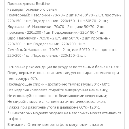
Производитель: BestLine
Размеры постельного белья:
Полуторный: Наволочки - 70х70 – 2 шт. или 50*70 - 2 шт. простынь
220х150 - 1шт, Пододеяльник - 220х150 - 1 шт.50*70 - 2 шт.;
Двуспальный: Наволочки - 70х70 – 2 шт, или 50*70 - 2 шт.
простынь - 220х200 - 1шт, Пододеяльник - 220х180 - 1 шт.
Евро: Наволочки - 70х70 – 2 шт, или 50*70 - 2 шт. простынь -
220х200 - 1 шт, Пододеяльник - 220х200 - 1шт.
Семейный: Наволочки - 70х70 – 2 шт, или 50*70 - 2 шт простынь -
220х200 - 1шт, Пододеяльник - 220х150 - 2 шт.
Основные рекомендации по уходу за постельным белье из Бязи :
Перед первым использованием следует постирать комплект при
температуре 40°c;
Последующие стирки - достаточно температуры 30°c - 60°c;
Все изделия комплекта стирайте вывернутыми наизнанку;
Не используйте порошок с отбеливающими веществами;
Не стирайте вместе с тканями из синтетических волокон;
Глажка при разогреве утюга в диапазоне 60°c - 120°c.
* В некоторых моделях рисунок на наволочках может отличаться
от фото
Внимание! Оттенки цветов на фото могут отличаться от