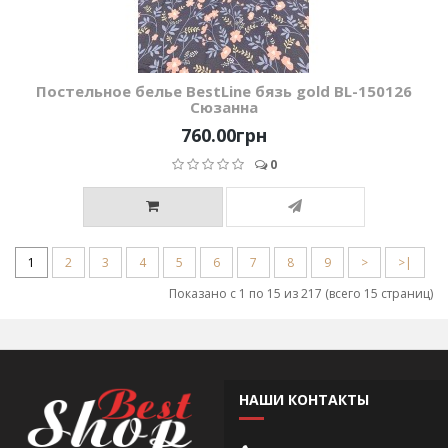
Постельное белье BestLine бязь gold BL-150126
Сюзанна
760.00грн
0
1
2
3
4
5
6
7
8
9
>
>|
Показано с 1 по 15 из 217 (всего 15 страниц)
НАШИ КОНТАКТЫ