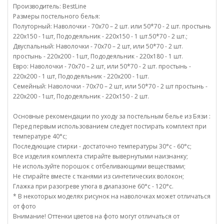
Производитель: BestLine
Размеры постельного белья:
Полуторный: Наволочки - 70х70 – 2 шт. или 50*70 - 2 шт. простынь
220х150 - 1шт, Пододеяльник - 220х150 - 1 шт.50*70 - 2 шт.;
Двуспальный: Наволочки - 70х70 – 2 шт, или 50*70 - 2 шт.
простынь - 220х200 - 1шт, Пододеяльник - 220х180 - 1 шт.
Евро: Наволочки - 70х70 – 2 шт, или 50*70 - 2 шт. простынь -
220х200 - 1 шт, Пододеяльник - 220х200 - 1шт.
Семейный: Наволочки - 70х70 – 2 шт, или 50*70 - 2 шт простынь -
220х200 - 1шт, Пододеяльник - 220х150 - 2 шт.
Основные рекомендации по уходу за постельным белье из Бязи :
Перед первым использованием следует постирать комплект при
температуре 40°c;
Последующие стирки - достаточно температуры 30°c - 60°c;
Все изделия комплекта стирайте вывернутыми наизнанку;
Не используйте порошок с отбеливающими веществами;
Не стирайте вместе с тканями из синтетических волокон;
Глажка при разогреве утюга в диапазоне 60°c - 120°c.
* В некоторых моделях рисунок на наволочках может отличаться
от фото
Внимание! Оттенки цветов на фото могут отличаться от