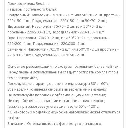
Производитель: BestLine
Размеры постельного белья:
Полуторный: Наволочки - 70х70 – 2 шт. или 50*70 - 2 шт. простынь
220х150 - 1шт, Пододеяльник - 220х150 - 1 шт.50*70 - 2 шт.;
Двуспальный: Наволочки - 70х70 – 2 шт, или 50*70 - 2 шт.
простынь - 220х200 - 1шт, Пододеяльник - 220х180 - 1 шт.
Евро: Наволочки - 70х70 – 2 шт, или 50*70 - 2 шт. простынь -
220х200 - 1 шт, Пододеяльник - 220х200 - 1шт.
Семейный: Наволочки - 70х70 – 2 шт, или 50*70 - 2 шт простынь -
220х200 - 1шт, Пододеяльник - 220х150 - 2 шт.
Основные рекомендации по уходу за постельным белье из Бязи :
Перед первым использованием следует постирать комплект при
температуре 40°c;
Последующие стирки - достаточно температуры 30°c - 60°c;
Все изделия комплекта стирайте вывернутыми наизнанку;
Не используйте порошок с отбеливающими веществами;
Не стирайте вместе с тканями из синтетических волокон;
Глажка при разогреве утюга в диапазоне 60°c - 120°c.
* В некоторых моделях рисунок на наволочках может отличаться
от фото
Внимание! Оттенки цветов на фото могут отличаться от