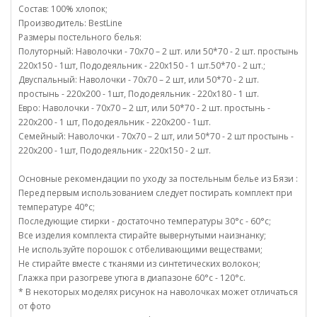
Состав: 100% хлопок;
Производитель: BestLine
Размеры постельного белья:
Полуторный: Наволочки - 70х70 – 2 шт. или 50*70 - 2 шт. простынь
220х150 - 1шт, Пододеяльник - 220х150 - 1 шт.50*70 - 2 шт.;
Двуспальный: Наволочки - 70х70 – 2 шт, или 50*70 - 2 шт.
простынь - 220х200 - 1шт, Пододеяльник - 220х180 - 1 шт.
Евро: Наволочки - 70х70 – 2 шт, или 50*70 - 2 шт. простынь -
220х200 - 1 шт, Пододеяльник - 220х200 - 1шт.
Семейный: Наволочки - 70х70 – 2 шт, или 50*70 - 2 шт простынь -
220х200 - 1шт, Пододеяльник - 220х150 - 2 шт.
Основные рекомендации по уходу за постельным белье из Бязи :
Перед первым использованием следует постирать комплект при
температуре 40°c;
Последующие стирки - достаточно температуры 30°c - 60°c;
Все изделия комплекта стирайте вывернутыми наизнанку;
Не используйте порошок с отбеливающими веществами;
Не стирайте вместе с тканями из синтетических волокон;
Глажка при разогреве утюга в диапазоне 60°c - 120°c.
* В некоторых моделях рисунок на наволочках может отличаться
от фото