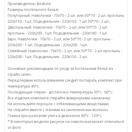
Производитель: BestLine
Размеры постельного белья:
Полуторный: Наволочки - 70х70 – 2 шт. или 50*70 - 2 шт. простынь
220х150 - 1шт, Пододеяльник - 220х150 - 1 шт.50*70 - 2 шт.;
Двуспальный: Наволочки - 70х70 – 2 шт, или 50*70 - 2 шт.
простынь - 220х200 - 1шт, Пододеяльник - 220х180 - 1 шт.
Евро: Наволочки - 70х70 – 2 шт, или 50*70 - 2 шт. простынь -
220х200 - 1 шт, Пододеяльник - 220х200 - 1шт.
Семейный: Наволочки - 70х70 – 2 шт, или 50*70 - 2 шт простынь -
220х200 - 1шт, Пододеяльник - 220х150 - 2 шт.
Основные рекомендации по уходу за постельным белье из
страйп сатин :
Перед первым использованием следует постирать комплект при
температуре 40°c;
Последующие стирки - достаточно температуры 30°c - 60°c;
Все изделия комплекта стирайте вывернутыми наизнанку;
Не используйте порошок с отбеливающими веществами;
Не стирайте вместе с тканями из синтетических волокон;
Глажка при разогреве утюга в диапазоне 60°c - 120°c.
* В некоторых моделях рисунок на наволочках может отличаться
от фото