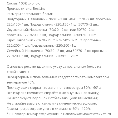
Состав: 100% хлопок;
Производитель: BestLine
Размеры постельного белья:
Полуторный: Наволочки - 70х70 – 2 шт. или 50*70 - 2 шт. простынь
220х150 - 1шт, Пододеяльник - 220х150 - 1 шт.50*70 - 2 шт.;
Двуспальный: Наволочки - 70х70 – 2 шт, или 50*70 - 2 шт.
простынь - 220х200 - 1шт, Пододеяльник - 220х180 - 1 шт.
Евро: Наволочки - 70х70 – 2 шт, или 50*70 - 2 шт. простынь -
220х200 - 1 шт, Пододеяльник - 220х200 - 1шт.
Семейный: Наволочки - 70х70 – 2 шт, или 50*70 - 2 шт простынь -
220х200 - 1шт, Пододеяльник - 220х150 - 2 шт.
Основные рекомендации по уходу за постельным белье из
страйп сатин :
Перед первым использованием следует постирать комплект при
температуре 40°c;
Последующие стирки - достаточно температуры 30°c - 60°c;
Все изделия комплекта стирайте вывернутыми наизнанку;
Не используйте порошок с отбеливающими веществами;
Не стирайте вместе с тканями из синтетических волокон;
Глажка при разогреве утюга в диапазоне 60°c - 120°c.
* В некоторых моделях рисунок на наволочках может отличаться