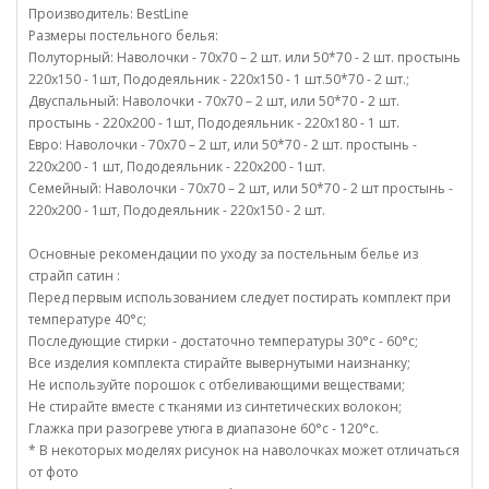
Производитель: BestLine
Размеры постельного белья:
Полуторный: Наволочки - 70х70 – 2 шт. или 50*70 - 2 шт. простынь
220х150 - 1шт, Пододеяльник - 220х150 - 1 шт.50*70 - 2 шт.;
Двуспальный: Наволочки - 70х70 – 2 шт, или 50*70 - 2 шт.
простынь - 220х200 - 1шт, Пододеяльник - 220х180 - 1 шт.
Евро: Наволочки - 70х70 – 2 шт, или 50*70 - 2 шт. простынь -
220х200 - 1 шт, Пододеяльник - 220х200 - 1шт.
Семейный: Наволочки - 70х70 – 2 шт, или 50*70 - 2 шт простынь -
220х200 - 1шт, Пододеяльник - 220х150 - 2 шт.
Основные рекомендации по уходу за постельным белье из
страйп сатин :
Перед первым использованием следует постирать комплект при
температуре 40°c;
Последующие стирки - достаточно температуры 30°c - 60°c;
Все изделия комплекта стирайте вывернутыми наизнанку;
Не используйте порошок с отбеливающими веществами;
Не стирайте вместе с тканями из синтетических волокон;
Глажка при разогреве утюга в диапазоне 60°c - 120°c.
* В некоторых моделях рисунок на наволочках может отличаться
от фото