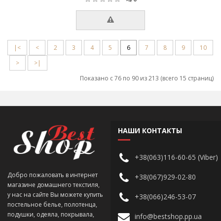
|<
<
2
3
4
5
6
7
8
9
10
>
>|
Показано с 76 по 90 из 213 (всего 15 страниц)
НАШИ КОНТАКТЫ
+38(063)116-60-65 (Viber)
Добро пожаловать в интернет
+38(067)929-02-80
магазине домашнего текстиля,
у нас на сайте Вы можете купить
+38(066)246-53-07
постельное белье, полотенца,
подушки, одеяла, покрывала,
info@bestshop.pp.ua