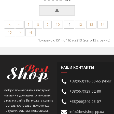
|<
<
7
8
9
10
11
12
13
14
15
>
>|
Показано с 151 по 165 из 213 (всего 15 страниц)
НАШИ КОНТАКТЫ
+38(063)116-60-65 (Viber)
Добро пожаловать в интернет
+38(067)929-02-80
магазине домашнего текстиля,
у нас на сайте Вы можете купить
+38(066)246-53-07
постельное белье, полотенца,
подушки, одеяла, покрывала,
info@bestshop.pp.ua