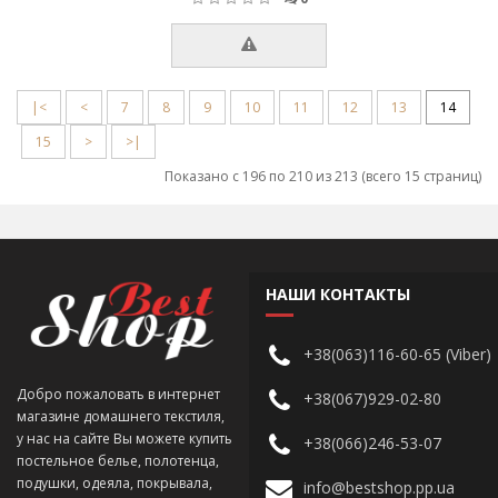
|<
<
7
8
9
10
11
12
13
14
15
>
>|
Показано с 196 по 210 из 213 (всего 15 страниц)
НАШИ КОНТАКТЫ
+38(063)116-60-65 (Viber)
Добро пожаловать в интернет
+38(067)929-02-80
магазине домашнего текстиля,
у нас на сайте Вы можете купить
+38(066)246-53-07
постельное белье, полотенца,
подушки, одеяла, покрывала,
info@bestshop.pp.ua